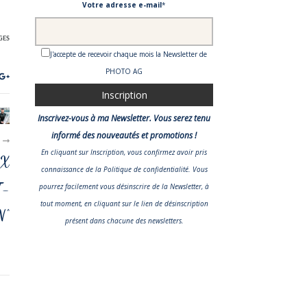
Votre adresse e-mail
*
GES
J'accepte de recevoir chaque mois la Newsletter de
PHOTO AG
Inscrivez-vous à ma Newsletter. Vous serez tenu
informé des nouveautés et promotions !
R
En cliquant sur Inscription, vous confirmez avoir pris
UX
connaissance
de la Politique de confidentialité
. Vous
T-
pourrez facilement vous désinscrire de la Newsletter, à
tout moment, en cliquant sur le lien de désinscription
N"
présent dans chacune des newsletters.