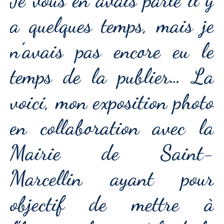
a quelques temps, mais je
n’avais pas encore eu le
temps de la publier… La
voici, mon exposition photo
en collaboration avec la
Mairie de Saint-
Marcellin ayant pour
objectif de mettre à