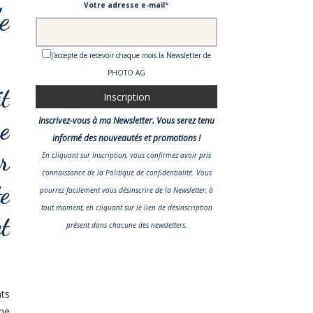
Votre adresse e-mail
*
e
J'accepte de recevoir chaque mois la Newsletter de
PHOTO AG
t
e
Inscrivez-vous à ma Newsletter. Vous serez tenu
informé des nouveautés et promotions !
r
En cliquant sur Inscription, vous confirmez avoir pris
connaissance
de la Politique de confidentialité
. Vous
e
pourrez facilement vous désinscrire de la Newsletter, à
tout moment, en cliquant sur le lien de désinscription
t
présent dans chacune des newsletters.
nts
ne