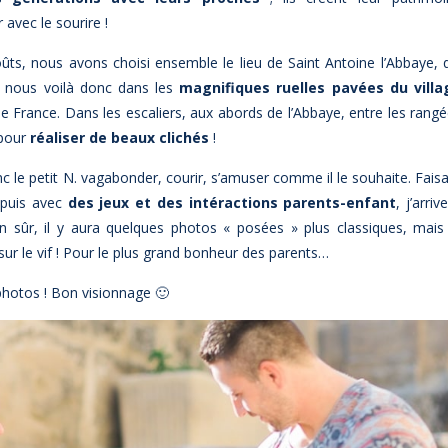
 avec le sourire !
oûts, nous avons choisi ensemble le lieu de
Saint Antoine l’Abbaye
, 
d, nous voilà donc dans les
magnifiques ruelles pavées du villa
 de France. Dans les escaliers, aux abords de l’Abbaye, entre les rang
 pour
réaliser de beaux clichés
!
le petit N. vagabonder, courir, s’amuser comme il le souhaite. Fais
 puis avec
des jeux et des intéractions parents-enfant
, j’arriv
en sûr, il y aura quelques photos « posées » plus classiques, mais
sur le vif ! Pour le plus grand bonheur des parents…
photos ! Bon visionnage 🙂