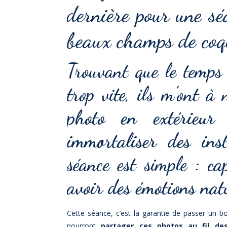
dernière pour une sé
beaux champs de coqu
Trouvant que le temps 
trop vite, ils m’ont à
photo en extérieu
immortaliser des inst
séance est simple :
ca
avoir des émotions nat
Cette séance, c’est la garantie de passer un b
pourront
partager ces photos au fil de