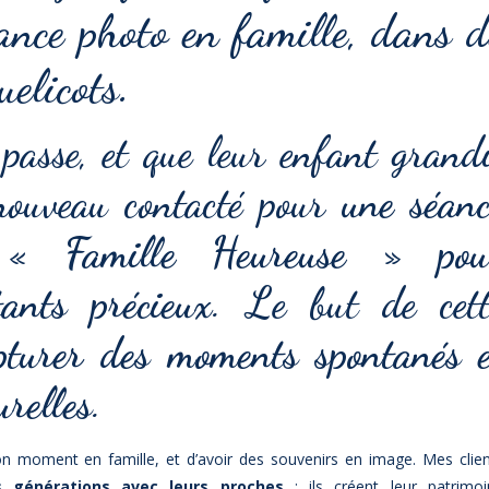
ance photo en famille, dans d
elicots.
passe, et que leur enfant grandi
 nouveau contacté pour
une séanc
r « Famille Heureuse » pou
ants précieux
. Le but de cett
pturer des moments spontanés e
urelles
.
on moment en famille, et d’avoir des souvenirs en image. Mes clie
s générations avec leurs proches
; ils créent leur patrimoi