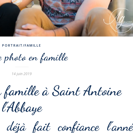
PORTRAIT/FAMILLE
 photo en famille
14 juin 2019
 famille à Saint Antoine
l’Abbaye
 déjà fait confiance l’anné