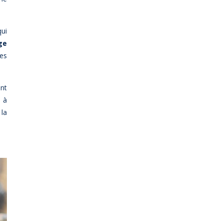
qui
ge
ées
ant
e à
 la