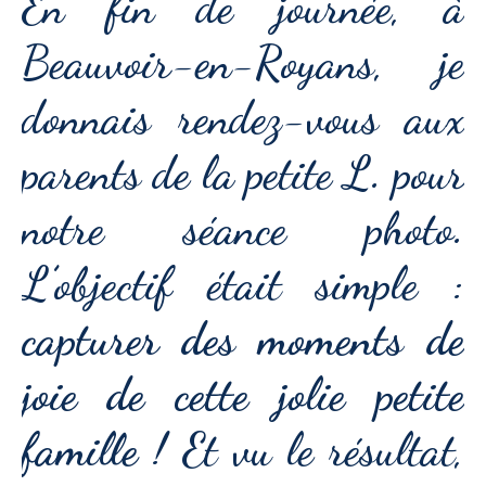
En fin de journée, à
Beauvoir-en-Royans, je
donnais rendez-vous aux
parents de la petite L. pour
notre séance photo.
L’objectif était simple :
capturer des moments de
joie de cette jolie petite
famille !
Et vu le résultat,