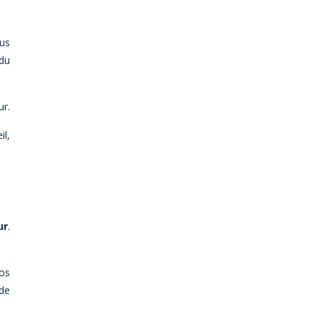
us
 du
ur.
il,
ur
.
os
de