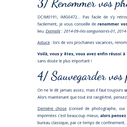
3/ Renommer vos ph
DCIM0191, IMG0472… Pas facile de s’y retrou
facilement, je vous conseille de
renommer vos
lieu.
Exemple
: 2014-09-iles-sanguinaires-01, 2014-
Astuce
: lors de vos prochaines vacances, renomm
Voilà, vous y êtes, vous avez enfin réussi à t
sans doute le plus important !
4/ Sauvegarder vos 
On ne le dit jamais assez, mais il faut toujours
u
Alors maintenant que tout est rangé/trié, pensez
Dernière chose
(conseil de photographe, oui 
imprimées c’est beaucoup mieux,
alors pensez
bureau classique, par ce temps de confinement…) e