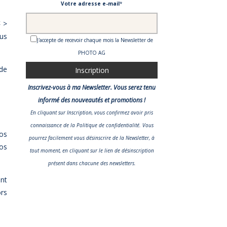
Votre adresse e-mail
*
 >
us
J'accepte de recevoir chaque mois la Newsletter de
PHOTO AG
 de
Inscrivez-vous à ma Newsletter. Vous serez tenu
informé des nouveautés et promotions !
En cliquant sur Inscription, vous confirmez avoir pris
connaissance
de la Politique de confidentialité
. Vous
nos
pourrez facilement vous désinscrire de la Newsletter, à
tos
tout moment, en cliquant sur le lien de désinscription
présent dans chacune des newsletters.
nt
ors