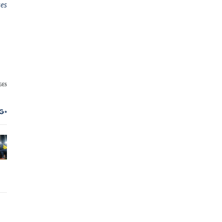
ses
GES